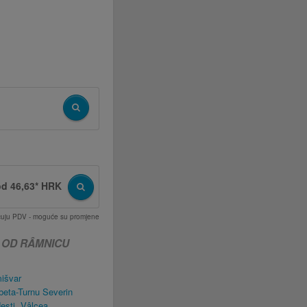
od 46,63* HRK
učuju PDV - moguće su promjene
 OD RÂMNICU
išvar
eta-Turnu Severin
şti, Vâlcea