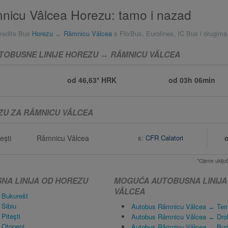
nicu Vâlcea Horezu: tamo i nazad
redite Bus
Horezu
↔
Râmnicu Vâlcea
s FlixBus, Eurolines, IC Bus i drugima
TOBUSNE LINIJE HOREZU ↔ RÂMNICU VÂLCEA
od 46,63* HRK
od
03h 06min
ZU ZA RÂMNICU VÂLCEA
ești
Râmnicu Vâlcea
s:
CFR Calatori
*Cijene uklj
A LINIJA OD HOREZU
MOGUĆA AUTOBUSNA LINIJA
VÂLCEA
 Bukurešt
Sibiu
Autobus Râmnicu Vâlcea ↔ Tem
Piteşti
Autobus Râmnicu Vâlcea ↔ Drob
 Otopeni
Autobus Râmnicu Vâlcea ↔ Bude