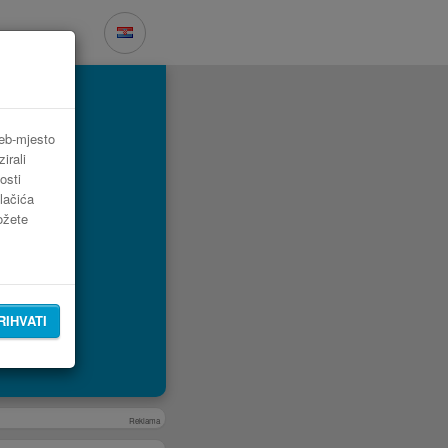
web-mjesto
irali
osti
lačića
možete
RIHVATI
Reklama