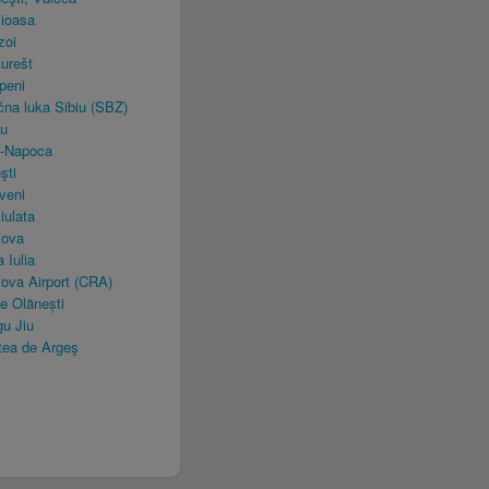
ioasa
zoi
urešt
peni
na luka Sibiu (SBZ)
iu
j-Napoca
şti
veni
ulata
iova
 Iulia
ova Airport (CRA)
e Olănești
u Jiu
ea de Argeş