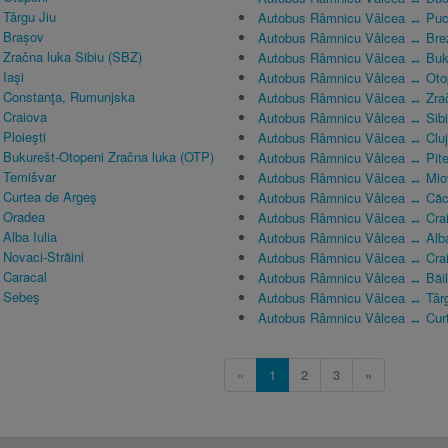
Târgu Jiu
Autobus Râmnicu Vâlcea ↔ Puc
 Brașov
Autobus Râmnicu Vâlcea ↔ Bre
Zračna luka Sibiu (SBZ)
Autobus Râmnicu Vâlcea ↔ Buk
Iaşi
Autobus Râmnicu Vâlcea ↔ Oto
 Constanţa, Rumunjska
Autobus Râmnicu Vâlcea ↔ Zrač
 Craiova
Autobus Râmnicu Vâlcea ↔ Sib
Ploieşti
Autobus Râmnicu Vâlcea ↔ Clu
Bukurešt-Otopeni Zračna luka (OTP)
Autobus Râmnicu Vâlcea ↔ Pite
 Temišvar
Autobus Râmnicu Vâlcea ↔ Mio
Curtea de Argeş
Autobus Râmnicu Vâlcea ↔ Căci
 Oradea
Autobus Râmnicu Vâlcea ↔ Cra
Alba Iulia
Autobus Râmnicu Vâlcea ↔ Alba
Novaci-Străini
Autobus Râmnicu Vâlcea ↔ Crai
 Caracal
Autobus Râmnicu Vâlcea ↔ Băil
 Sebeş
Autobus Râmnicu Vâlcea ↔ Târg
Autobus Râmnicu Vâlcea ↔ Curt
«
1
2
3
»