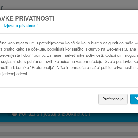
VKE PRIVATNOSTI
Izjava o privatnosti
Autobus Horezu Râmnicu Vâlcea
3 koraka do najpovoljnije autobusne karte
ine web-mjesta i mi upotrebljavamo kolačiće kako bismo osigurali da naše 
ra onako kako se očekuje, poboljšali korisničko iskustvo na web-mjestu, analiz
web-mjesta i dobili pomoć za naše marketinške aktivnosti. Odabirom mogućn
" suglasni ste s pohranom svih kolačića na vašem uređaju. Svoje postavke ko
editi u izborniku "Preferencije". Više informacija o našoj politici privatnosti 
sljedećoj adresi.
Preferencije
P
PRONAĐI LINIJU
Potraži smještaj s Booking.com