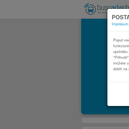
POSTA
Impresum
Poput već
funkcioni
upotrebu 
"Prihvati
možete ur
dobiti na 