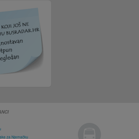
ANCI
u
tske za Njemačku