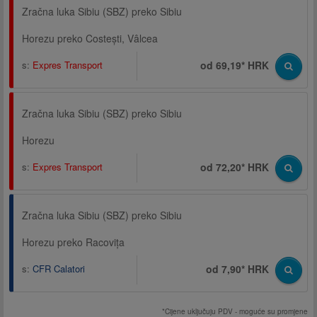
Zračna luka Sibiu (SBZ) preko Sibiu
Horezu preko Costești, Vâlcea
s:
Expres Transport
od 69,19* HRK
Zračna luka Sibiu (SBZ) preko Sibiu
Horezu
s:
Expres Transport
od 72,20* HRK
Zračna luka Sibiu (SBZ) preko Sibiu
Horezu preko Racovița
s:
CFR Calatori
od 7,90* HRK
*Cijene uključuju PDV - moguće su promjene