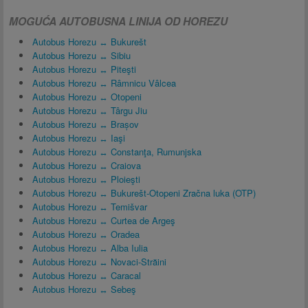
MOGUĆA AUTOBUSNA LINIJA OD HOREZU
Autobus Horezu ↔ Bukurešt
Autobus Horezu ↔ Sibiu
Autobus Horezu ↔ Piteşti
Autobus Horezu ↔ Râmnicu Vâlcea
Autobus Horezu ↔ Otopeni
Autobus Horezu ↔ Târgu Jiu
Autobus Horezu ↔ Brașov
Autobus Horezu ↔ Iaşi
Autobus Horezu ↔ Constanţa, Rumunjska
Autobus Horezu ↔ Craiova
Autobus Horezu ↔ Ploieşti
Autobus Horezu ↔ Bukurešt-Otopeni Zračna luka (OTP)
Autobus Horezu ↔ Temišvar
Autobus Horezu ↔ Curtea de Argeş
Autobus Horezu ↔ Oradea
Autobus Horezu ↔ Alba Iulia
Autobus Horezu ↔ Novaci-Străini
Autobus Horezu ↔ Caracal
Autobus Horezu ↔ Sebeş