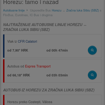
Horezu: tamo i nazad
Autobusne linije
Usporedite Bus
Horezu
↔
Zračna luka Sibiu (SBZ)
s
FlixBus, Eurolines, IC Bus i drugima
NAJTRAŽENIJE AUTOBUSNE LINIJE HOREZU ↔
ZRAČNA LUKA SIBIU (SBZ)
Vlak iz
CFR Calatori
od 7,90* HRK
od
00h 47min
Autobus od
Expres Transport
od 66,18* HRK
od
03h 03min
AUTOBUS IZ HOREZU ZA ZRAČNA LUKA SIBIU (SBZ)
Horezu preko Costești, Vâlcea