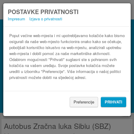
POSTAVKE PRIVATNOSTI
Impresum
Izjava o privatnosti
Autobus Horezu Zračna luka Sibiu (SBZ)
3 koraka do najpovoljnije autobusne karte
Poput većine web-mjesta i mi upotrebljavamo kolačiće kako bismo
osigurali da naše web-mjesto funkcionira onako kako se očekuje,
poboljšali korisničko iskustvo na web-mjestu, analizirali upotrebu
web-mjesta i dobili pomoć za naše marketinške aktivnosti.
Odabirom mogućnosti "Prihvati" suglasni ste s pohranom svih
kolačića na vašem uređaju. Svoje postavke kolačića možete
urediti u izborniku "Preferencije". Više informacija o našoj politici
privatnosti možete dobiti na sljedećoj adresi.
PRONAĐI LINIJU
Preferencije
PRIHVATI
Potraži smještaj s Booking.com
Reklama
Autobus Zračna luka Sibiu (SBZ)