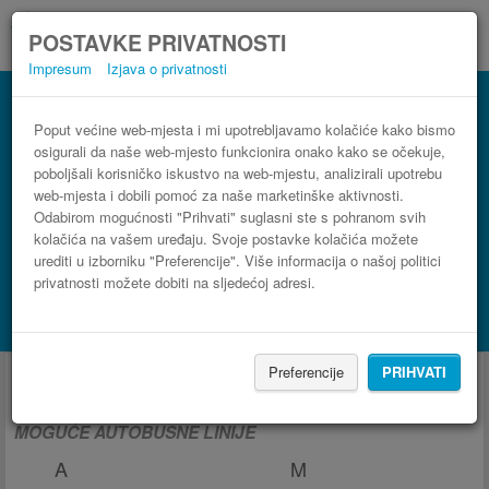
POSTAVKE PRIVATNOSTI
Impresum
Izjava o privatnosti
Poput većine web-mjesta i mi upotrebljavamo kolačiće kako bismo
osigurali da naše web-mjesto funkcionira onako kako se očekuje,
poboljšali korisničko iskustvo na web-mjestu, analizirali upotrebu
web-mjesta i dobili pomoć za naše marketinške aktivnosti.
Odabirom mogućnosti "Prihvati" suglasni ste s pohranom svih
kolačića na vašem uređaju. Svoje postavke kolačića možete
urediti u izborniku "Preferencije". Više informacija o našoj politici
privatnosti možete dobiti na sljedećoj adresi.
PRONAĐI LINIJU
Potraži smještaj s Booking.com
Autobus iz i za Landshut
Preferencije
PRIHVATI
MOGUĆE AUTOBUSNE LINIJE
A
M