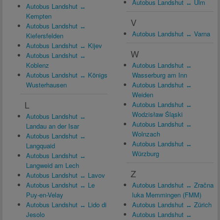
Autobus Landshut ↔ Ulm
Autobus Landshut ↔
Kempten
V
Autobus Landshut ↔
Autobus Landshut ↔ Varna
Kiefersfelden
Autobus Landshut ↔ Kijev
W
Autobus Landshut ↔
Koblenz
Autobus Landshut ↔
Autobus Landshut ↔ Königs
Wasserburg am Inn
Wusterhausen
Autobus Landshut ↔
Weiden
L
Autobus Landshut ↔
Wodzisław Śląski
Autobus Landshut ↔
Autobus Landshut ↔
Landau an der Isar
Wolnzach
Autobus Landshut ↔
Autobus Landshut ↔
Langquaid
Würzburg
Autobus Landshut ↔
Langweid am Lech
Z
Autobus Landshut ↔ Lavov
Autobus Landshut ↔ Le
Autobus Landshut ↔ Zračna
Puy-en-Velay
luka Memmingen (FMM)
Autobus Landshut ↔ Lido di
Autobus Landshut ↔ Zürich
Jesolo
Autobus Landshut ↔