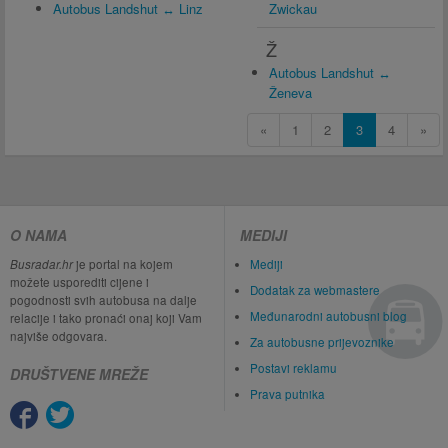
Autobus Landshut ↔ Linz
Zwickau
Ž
Autobus Landshut ↔
Ženeva
«
1
2
3
4
»
O NAMA
MEDIJI
Busradar.hr
je portal na kojem
Mediji
možete usporediti cijene i
Dodatak za webmastere
pogodnosti svih autobusa na dalje
Međunarodni autobusni blog
relacije i tako pronaći onaj koji Vam
najviše odgovara.
Za autobusne prijevoznike
Postavi reklamu
DRUŠTVENE MREŽE
Prava putnika