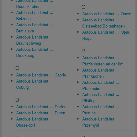
Autobus Landshut ↔
O
Bodenkirchen
Autobus Landshut ↔
Autobus Landshut ↔ Onești
Bolzano
Autobus Landshut ↔
Autobus Landshut ↔
Ostseebad Boltenhagen
Bratislava
Autobus Landshut ↔ Oţelu
Autobus Landshut ↔
Roşu
Braunschweig
Autobus Landshut ↔
P
Bruckberg
Autobus Landshut ↔
Pfaffenhofen an der Ilm
C
Autobus Landshut ↔
Autobus Landshut ↔ Caorle
Pfarrkirchen
Autobus Landshut ↔
Autobus Landshut ↔
Coburg
Pforzheim
Autobus Landshut ↔
D
Pilsting
Autobus Landshut ↔ Dorfen
Autobus Landshut ↔
Autobus Landshut ↔ Düren
Pristina
Autobus Landshut ↔
Autobus Landshut ↔
Düsseldorf
Przemyśl