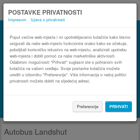
POSTAVKE PRIVATNOSTI
Impresum
Izjava o privatnosti
Autobus Landshut
3 koraka do najpovoljnije autobusne karte
Poput većine web-mjesta i mi upotrebljavamo kolačiće kako bismo
osigurali da naše web-mjesto funkcionira onako kako se očekuje,
poboljšali korisničko iskustvo na web-mjestu, analizirali upotrebu
web-mjesta i dobili pomoć za naše marketinške aktivnosti.
Odabirom mogućnosti "Prihvati" suglasni ste s pohranom svih
kolačića na vašem uređaju. Svoje postavke kolačića možete
urediti u izborniku "Preferencije". Više informacija o našoj politici
privatnosti možete dobiti na sljedećoj adresi.
PRONAĐI LINIJU
Preferencije
PRIHVATI
Potraži smještaj s Booking.com
Reklama
Autobus Landshut