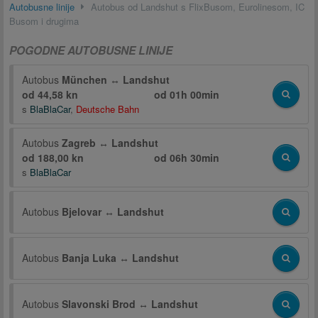
Autobusne linije
Autobus od Landshut s FlixBusom, Eurolinesom, IC
Busom i drugima
POGODNE AUTOBUSNE LINIJE
Autobus
München
↔
Landshut
od 44,58 kn
od
01h 00min
s
BlaBlaCar
,
Deutsche Bahn
Autobus
Zagreb
↔
Landshut
od 188,00 kn
od
06h 30min
s
BlaBlaCar
Autobus
Bjelovar
↔
Landshut
Autobus
Banja Luka
↔
Landshut
Autobus
Slavonski Brod
↔
Landshut