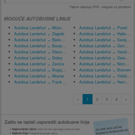
*Cijene uključuju PDV - moguće su promjene
MOGUĆE AUTOBUSNE LINIJE
Autobus Landshut ↔ München
Autobus Landshut ↔ Poreč
Autobus Landshut ↔ Zagreb
Autobus Landshut ↔ Halle (Saale)
Autobus Landshut ↔ Bjelovar
Autobus Landshut ↔ Sarajevo
Autobus Landshut ↔ Banja Luka
Autobus Landshut ↔ Dortmund
Autobus Landshut ↔ Slavonski Brod
Autobus Landshut ↔ Varaždin
Autobus Landshut ↔ Doboj
Autobus Landshut ↔ Geisenhausen
Autobus Landshut ↔ Zenica
Autobus Landshut ↔ Nürnberg
Autobus Landshut ↔ Bugojno
Autobus Landshut ↔ Bremen
Autobus Landshut ↔ Mostar
Autobus Landshut ↔ Vilsbiburg
Autobus Landshut ↔ Frankfurt
Autobus Landshut ↔ Herne, Njemačka
«
1
2
3
4
»