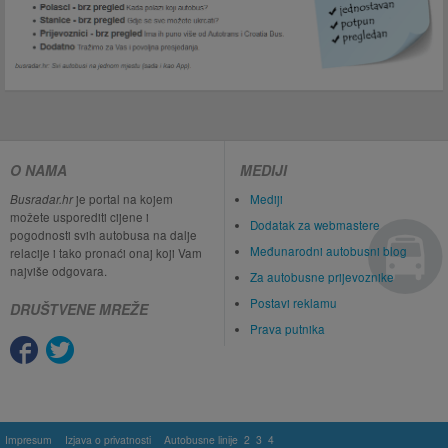
O NAMA
MEDIJI
Busradar.hr
je portal na kojem
Mediji
možete usporediti cijene i
Dodatak za webmastere
pogodnosti svih autobusa na dalje
Međunarodni autobusni blog
relacije i tako pronaći onaj koji Vam
najviše odgovara.
Za autobusne prijevoznike
Postavi reklamu
DRUŠTVENE MREŽE
Prava putnika
Impresum
Izjava o privatnosti
Autobusne linije
2
3
4