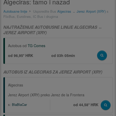
Algeciras: tamo i nazad
Autobusne linije
Usporedite Bus
Algeciras
↔
Jerez Airport (XRY)
s
FlixBus, Eurolines, IC Bus i drugima
NAJTRAŽENIJE AUTOBUSNE LINIJE ALGECIRAS ↔
JEREZ AIRPORT (XRY)
Autobus od
TG Comes
od 96,95* HRK
od
03h 05min
AUTOBUS IZ ALGECIRAS ZA JEREZ AIRPORT (XRY)
Algeciras
Jerez Airport (XRY) preko Jerez de la Frontera
s:
BlaBlaCar
od 44,58* HRK