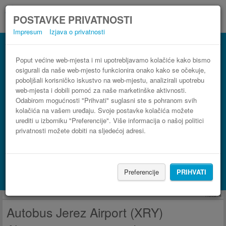
POSTAVKE PRIVATNOSTI
Impresum
Izjava o privatnosti
Autobus Algeciras Jerez Airport (XRY)
3 koraka do najpovoljnije autobusne karte
Poput većine web-mjesta i mi upotrebljavamo kolačiće kako bismo
osigurali da naše web-mjesto funkcionira onako kako se očekuje,
poboljšali korisničko iskustvo na web-mjestu, analizirali upotrebu
web-mjesta i dobili pomoć za naše marketinške aktivnosti.
Odabirom mogućnosti "Prihvati" suglasni ste s pohranom svih
kolačića na vašem uređaju. Svoje postavke kolačića možete
urediti u izborniku "Preferencije". Više informacija o našoj politici
privatnosti možete dobiti na sljedećoj adresi.
PRONAĐI LINIJU
Preferencije
PRIHVATI
Potraži smještaj s Booking.com
Reklama
Autobus Jerez Airport (XRY)