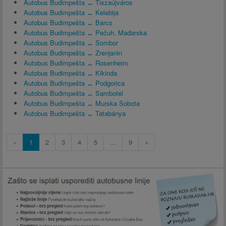
Autobus Budimpešta ↔ Tiszaújváros
Autobus Budimpešta ↔ Kelebija
Autobus Budimpešta ↔ Barcs
Autobus Budimpešta ↔ Pečuh, Mađarska
Autobus Budimpešta ↔ Sombor
Autobus Budimpešta ↔ Zrenjanin
Autobus Budimpešta ↔ Rosenheim
Autobus Budimpešta ↔ Kikinda
Autobus Budimpešta ↔ Podgorica
Autobus Budimpešta ↔ Sambotel
Autobus Budimpešta ↔ Murska Sobota
Autobus Budimpešta ↔ Tatabánya
«
1
2
3
4
5
...
9
»