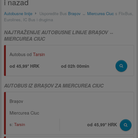
i nazad
Autobusne linije
Usporedite Bus
Brașov
↔
Miercurea Ciuc
s FlixBus,
Eurolines, IC Bus i drugima
NAJTRAŽENIJE AUTOBUSNE LINIJE BRAȘOV ↔
MIERCUREA CIUC
Autobus od
Tarsin
od 45,99* HRK
od
02h 00min
AUTOBUS IZ BRAȘOV ZA MIERCUREA CIUC
Brașov
Miercurea Ciuc
s:
Tarsin
od 45,99* HRK