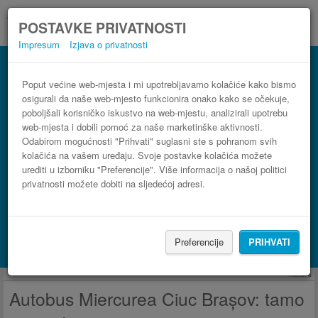
POSTAVKE PRIVATNOSTI
Impresum
Izjava o privatnosti
Autobus Brașov Miercurea Ciuc
3 koraka do najpovoljnije autobusne karte
Poput većine web-mjesta i mi upotrebljavamo kolačiće kako bismo
osigurali da naše web-mjesto funkcionira onako kako se očekuje,
poboljšali korisničko iskustvo na web-mjestu, analizirali upotrebu
web-mjesta i dobili pomoć za naše marketinške aktivnosti.
Odabirom mogućnosti "Prihvati" suglasni ste s pohranom svih
kolačića na vašem uređaju. Svoje postavke kolačića možete
urediti u izborniku "Preferencije". Više informacija o našoj politici
privatnosti možete dobiti na sljedećoj adresi.
PRONAĐI LINIJU
Preferencije
PRIHVATI
Potraži smještaj s Booking.com
Reklama
Autobus Miercurea Ciuc Brașov: tamo