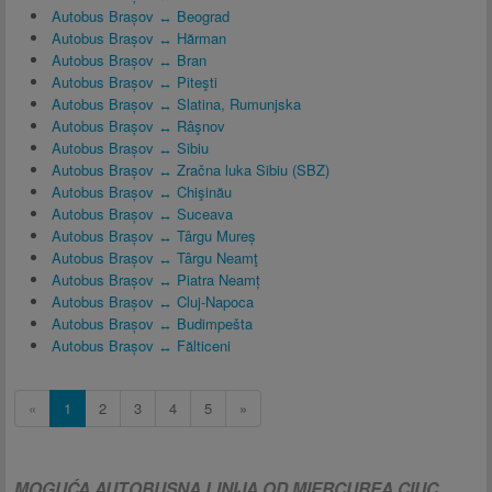
Autobus Brașov ↔ Beograd
Autobus Brașov ↔ Hărman
Autobus Brașov ↔ Bran
Autobus Brașov ↔ Piteşti
Autobus Brașov ↔ Slatina, Rumunjska
Autobus Brașov ↔ Râşnov
Autobus Brașov ↔ Sibiu
Autobus Brașov ↔ Zračna luka Sibiu (SBZ)
Autobus Brașov ↔ Chişinău
Autobus Brașov ↔ Suceava
Autobus Brașov ↔ Târgu Mureș
Autobus Brașov ↔ Târgu Neamţ
Autobus Brașov ↔ Piatra Neamț
Autobus Brașov ↔ Cluj-Napoca
Autobus Brașov ↔ Budimpešta
Autobus Brașov ↔ Fălticeni
«
1
2
3
4
5
»
MOGUĆA AUTOBUSNA LINIJA OD MIERCUREA CIUC