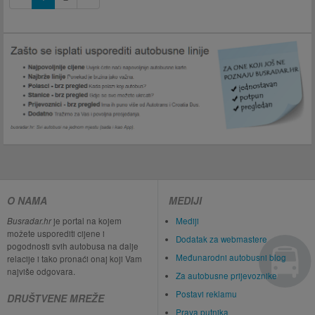
O NAMA
MEDIJI
Busradar.hr
je portal na kojem
Mediji
možete usporediti cijene i
Dodatak za webmastere
pogodnosti svih autobusa na dalje
Međunarodni autobusni blog
relacije i tako pronaći onaj koji Vam
najviše odgovara.
Za autobusne prijevoznike
Postavi reklamu
DRUŠTVENE MREŽE
Prava putnika