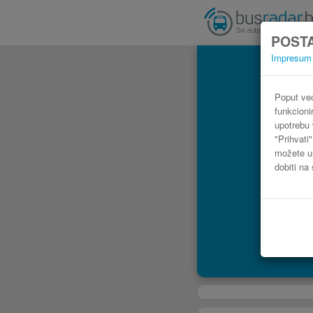
POSTA
Impresum
Poput već
funkcioni
upotrebu 
"Prihvati
možete ur
dobiti na 