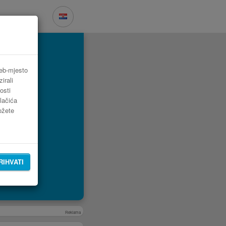
web-mjesto
irali
osti
lačića
možete
RIHVATI
Reklama