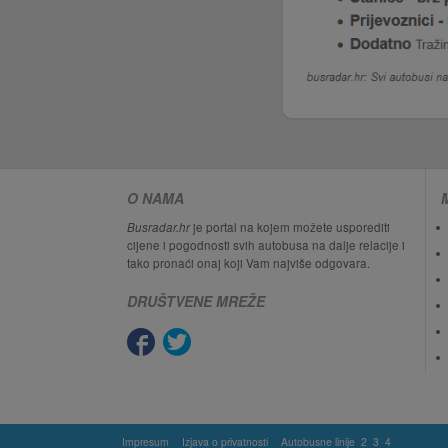
O NAMA
Busradar.hr
je portal na kojem možete usporediti
cijene i pogodnosti svih autobusa na dalje relacije i
tako pronaći onaj koji Vam najviše odgovara.
DRUŠTVENE MREŽE
Impresum
Izjava o privatnosti
Autobusne linije
2
3
4