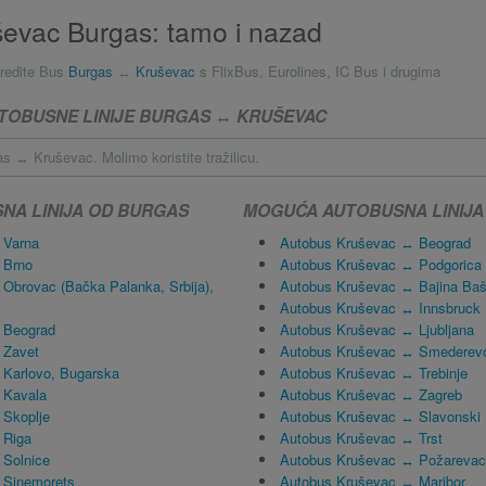
evac Burgas: tamo i nazad
redite Bus
Burgas
↔
Kruševac
s FlixBus, Eurolines, IC Bus i drugima
TOBUSNE LINIJE BURGAS ↔ KRUŠEVAC
s ↔ Kruševac. Molimo koristite tražilicu.
A LINIJA OD BURGAS
MOGUĆA AUTOBUSNA LINIJA
 Varna
Autobus Kruševac ↔ Beograd
 Brno
Autobus Kruševac ↔ Podgorica
Obrovac (Bačka Palanka, Srbija),
Autobus Kruševac ↔ Bajina Baš
Autobus Kruševac ↔ Innsbruck
 Beograd
Autobus Kruševac ↔ Ljubljana
 Zavet
Autobus Kruševac ↔ Smederev
Karlovo, Bugarska
Autobus Kruševac ↔ Trebinje
 Kavala
Autobus Kruševac ↔ Zagreb
 Skoplje
Autobus Kruševac ↔ Slavonski 
 Riga
Autobus Kruševac ↔ Trst
 Solnice
Autobus Kruševac ↔ Požarevac
 Sinemorets
Autobus Kruševac ↔ Maribor