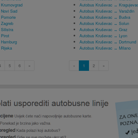
 Krumovgrad
Autobus Kruševac ↔ Kragujeva
 Novi Sad
Autobus Kruševac ↔ Varaždin
 Pomorie
Autobus Kruševac ↔ Budva
 Zagreb
Autobus Kruševac ↔ Solun
ilistra
Autobus Kruševac ↔ Graz
Pirot
Autobus Kruševac ↔ Lyon
 Hamburg
Autobus Kruševac ↔ Dortmund
Rijeka
Autobus Kruševac ↔ Milano
4
5
6
»
«
1
2
»