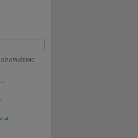
 OD KRUŠEVAC
ta
o
Brod