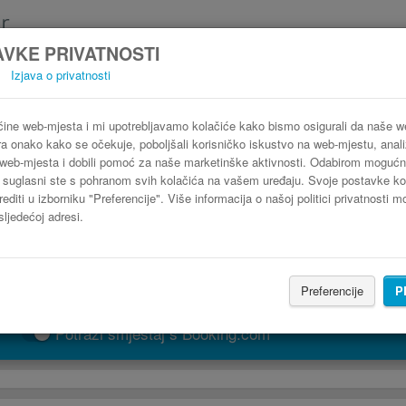
VKE PRIVATNOSTI
Izjava o privatnosti
Autobus Burgas Kruševac
3 koraka do najpovoljnije autobusne karte
ine web-mjesta i mi upotrebljavamo kolačiće kako bismo osigurali da naše 
ra onako kako se očekuje, poboljšali korisničko iskustvo na web-mjestu, analiz
web-mjesta i dobili pomoć za naše marketinške aktivnosti. Odabirom mogućn
" suglasni ste s pohranom svih kolačića na vašem uređaju. Svoje postavke ko
editi u izborniku "Preferencije". Više informacija o našoj politici privatnosti 
sljedećoj adresi.
Preferencije
P
PRONAĐI LINIJU
Potraži smještaj s Booking.com