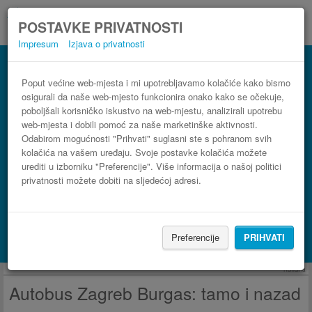
POSTAVKE PRIVATNOSTI
Impresum
Izjava o privatnosti
Autobus Burgas Zagreb
3 koraka do najpovoljnije autobusne karte
Poput većine web-mjesta i mi upotrebljavamo kolačiće kako bismo
osigurali da naše web-mjesto funkcionira onako kako se očekuje,
poboljšali korisničko iskustvo na web-mjestu, analizirali upotrebu
web-mjesta i dobili pomoć za naše marketinške aktivnosti.
Odabirom mogućnosti "Prihvati" suglasni ste s pohranom svih
kolačića na vašem uređaju. Svoje postavke kolačića možete
urediti u izborniku "Preferencije". Više informacija o našoj politici
privatnosti možete dobiti na sljedećoj adresi.
PRONAĐI LINIJU
Preferencije
PRIHVATI
Potraži smještaj s Booking.com
Reklama
Autobus Zagreb Burgas: tamo i nazad