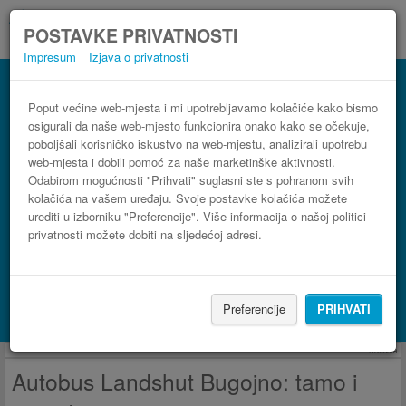
POSTAVKE PRIVATNOSTI
Impresum
Izjava o privatnosti
Autobus Bugojno Landshut
3 koraka do najpovoljnije autobusne karte
Poput većine web-mjesta i mi upotrebljavamo kolačiće kako bismo
osigurali da naše web-mjesto funkcionira onako kako se očekuje,
poboljšali korisničko iskustvo na web-mjestu, analizirali upotrebu
web-mjesta i dobili pomoć za naše marketinške aktivnosti.
Odabirom mogućnosti "Prihvati" suglasni ste s pohranom svih
kolačića na vašem uređaju. Svoje postavke kolačića možete
urediti u izborniku "Preferencije". Više informacija o našoj politici
privatnosti možete dobiti na sljedećoj adresi.
PRONAĐI LINIJU
Preferencije
PRIHVATI
Potraži smještaj s Booking.com
Reklama
Autobus Landshut Bugojno: tamo i