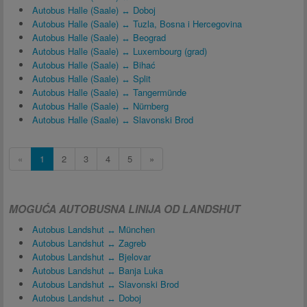
Autobus Halle (Saale) ↔ Doboj
Autobus Halle (Saale) ↔ Tuzla, Bosna i Hercegovina
Autobus Halle (Saale) ↔ Beograd
Autobus Halle (Saale) ↔ Luxembourg (grad)
Autobus Halle (Saale) ↔ Bihać
Autobus Halle (Saale) ↔ Split
Autobus Halle (Saale) ↔ Tangermünde
Autobus Halle (Saale) ↔ Nürnberg
Autobus Halle (Saale) ↔ Slavonski Brod
«
1
2
3
4
5
»
MOGUĆA AUTOBUSNA LINIJA OD LANDSHUT
Autobus Landshut ↔ München
Autobus Landshut ↔ Zagreb
Autobus Landshut ↔ Bjelovar
Autobus Landshut ↔ Banja Luka
Autobus Landshut ↔ Slavonski Brod
Autobus Landshut ↔ Doboj