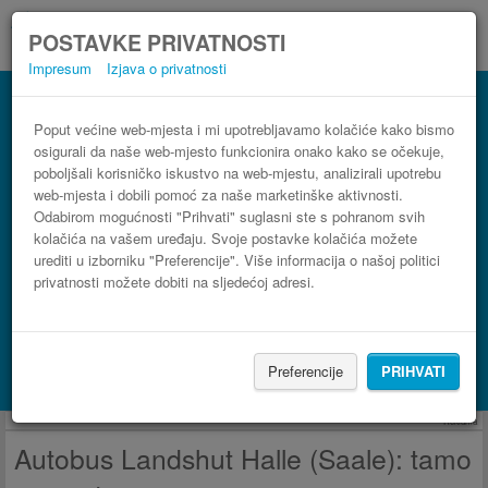
POSTAVKE PRIVATNOSTI
Impresum
Izjava o privatnosti
Autobus Halle (Saale) Landshut
3 koraka do najpovoljnije autobusne karte
Poput većine web-mjesta i mi upotrebljavamo kolačiće kako bismo
osigurali da naše web-mjesto funkcionira onako kako se očekuje,
poboljšali korisničko iskustvo na web-mjestu, analizirali upotrebu
web-mjesta i dobili pomoć za naše marketinške aktivnosti.
Odabirom mogućnosti "Prihvati" suglasni ste s pohranom svih
kolačića na vašem uređaju. Svoje postavke kolačića možete
urediti u izborniku "Preferencije". Više informacija o našoj politici
privatnosti možete dobiti na sljedećoj adresi.
PRONAĐI LINIJU
Preferencije
PRIHVATI
Potraži smještaj s Booking.com
Reklama
Autobus Landshut Halle (Saale): tamo