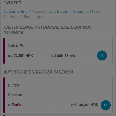
nazad
Autobusne linije
Usporedite Bus
Burgos
↔
Palencia
s FlixBus,
Eurolines, IC Bus i drugima
NAJTRAŽENIJE AUTOBUSNE LINIJE BURGOS ↔
PALENCIA
Vlak iz
Renfe
od 73,55* HRK
od
00h 33min
AUTOBUS IZ BURGOS ZA PALENCIA
Burgos
Palencia
s:
Renfe
od 130,39* HRK