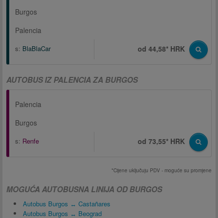
Burgos
Palencia
s:
BlaBlaCar
od 44,58* HRK
AUTOBUS IZ PALENCIA ZA BURGOS
Palencia
Burgos
s:
Renfe
od 73,55* HRK
*Cijene uključuju PDV - moguće su promjene
MOGUĆA AUTOBUSNA LINIJA OD BURGOS
Autobus Burgos ↔ Castañares
Autobus Burgos ↔ Beograd