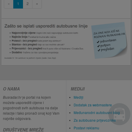
«
1
2
»
O NAMA
MEDIJI
Busradar.hr
je portal na kojem
Mediji
možete usporediti cijene i
Dodatak za webmastere
pogodnosti svih autobusa na dalje
Međunarodni autobusni blog
relacije i tako pronaći onaj koji Vam
najviše odgovara.
Za autobusne prijevoznike
Postavi reklamu
DRUŠTVENE MREŽE