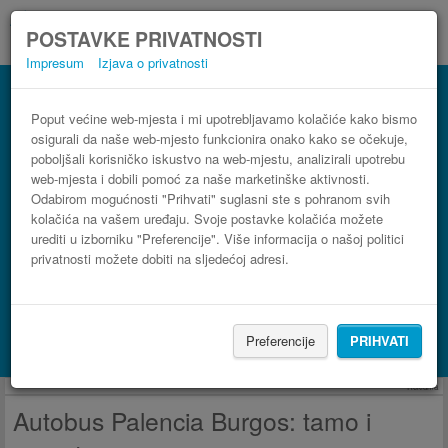
POSTAVKE PRIVATNOSTI
Impresum
Izjava o privatnosti
Autobus Burgos Palencia
3 koraka do najpovoljnije autobusne karte
Poput većine web-mjesta i mi upotrebljavamo kolačiće kako bismo
osigurali da naše web-mjesto funkcionira onako kako se očekuje,
poboljšali korisničko iskustvo na web-mjestu, analizirali upotrebu
web-mjesta i dobili pomoć za naše marketinške aktivnosti.
Odabirom mogućnosti "Prihvati" suglasni ste s pohranom svih
kolačića na vašem uređaju. Svoje postavke kolačića možete
urediti u izborniku "Preferencije". Više informacija o našoj politici
privatnosti možete dobiti na sljedećoj adresi.
PRONAĐI LINIJU
Preferencije
PRIHVATI
Potraži smještaj s Booking.com
Reklama
Autobus Palencia Burgos: tamo i