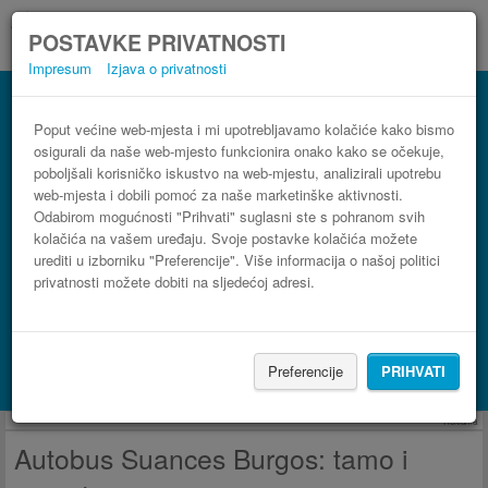
POSTAVKE PRIVATNOSTI
Impresum
Izjava o privatnosti
Autobus Burgos Suances
3 koraka do najpovoljnije autobusne karte
Poput većine web-mjesta i mi upotrebljavamo kolačiće kako bismo
osigurali da naše web-mjesto funkcionira onako kako se očekuje,
poboljšali korisničko iskustvo na web-mjestu, analizirali upotrebu
web-mjesta i dobili pomoć za naše marketinške aktivnosti.
Odabirom mogućnosti "Prihvati" suglasni ste s pohranom svih
kolačića na vašem uređaju. Svoje postavke kolačića možete
urediti u izborniku "Preferencije". Više informacija o našoj politici
privatnosti možete dobiti na sljedećoj adresi.
PRONAĐI LINIJU
Preferencije
PRIHVATI
Potraži smještaj s Booking.com
Reklama
Autobus Suances Burgos: tamo i