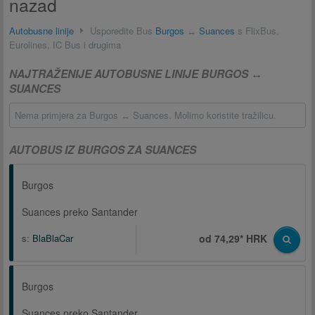
nazad
Autobusne linije
Usporedite Bus
Burgos
↔
Suances
s FlixBus,
Eurolines, IC Bus i drugima
NAJTRAŽENIJE AUTOBUSNE LINIJE BURGOS ↔
SUANCES
Nema primjera za Burgos ↔ Suances. Molimo koristite tražilicu.
AUTOBUS IZ BURGOS ZA SUANCES
Burgos
Suances preko Santander
s:
BlaBlaCar
od 74,29* HRK
Burgos
Suances preko Santander